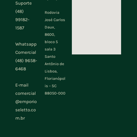
Suporte
(48)
Rodovia
99182-
José Carlos
Daux,
1587
8600,
bloco 5
Whatsapp
sala 3
Comercial
Santo
(48) 9658-
Antônio de
6468
Lisboa,
Florianópol
E-mail
is – SC
comercial
88050-000
@emporio
seletto.co
m.br